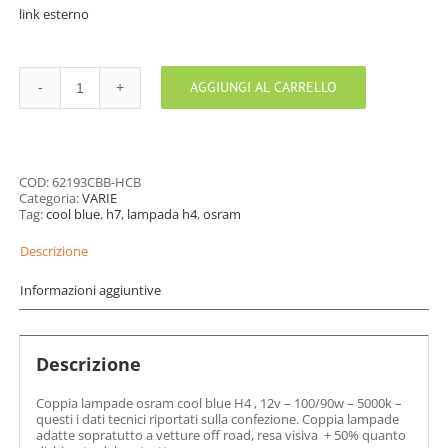
link esterno
AGGIUNGI AL CARRELLO
OSRAM
COOL
BLUE
H4
quantità
COD:
62193CBB-HCB
Categoria:
VARIE
Tag:
cool blue
,
h7
,
lampada h4
,
osram
Descrizione
Informazioni aggiuntive
Descrizione
Coppia lampade osram cool blue H4 , 12v – 100/90w – 5000k –
questi i dati tecnici riportati sulla confezione. Coppia lampade
adatte sopratutto a vetture off road, resa visiva + 50% quanto