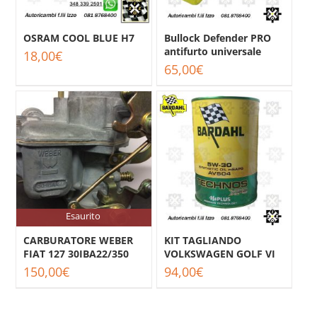
OSRAM COOL BLUE H7
Bullock Defender PRO
antifurto universale
18,00
€
65,00
€
Esaurito
CARBURATORE WEBER
KIT TAGLIANDO
FIAT 127 30IBA22/350
VOLKSWAGEN GOLF VI
150,00
€
94,00
€