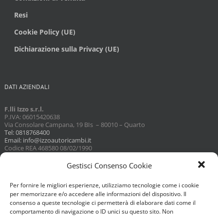
Resi
Cookie Policy (UE)
Dichiarazione sulla Privacy (UE)
DATI AZIENDALI
F.lli Izzo s.r.l.
P.IVA: 06015420638
Via Consolare Campana, 19 BIs – 80010 – Quarto
Tel: 0818768400
Email: info@izzoautoricambi.it
Codice REA 468580 08/02/1990
Capitale sociale 3098,74
Gestisci Consenso Cookie
Per fornire le migliori esperienze, utilizziamo tecnologie come i cookie
per memorizzare e/o accedere alle informazioni del dispositivo. Il
consenso a queste tecnologie ci permetterà di elaborare dati come il
comportamento di navigazione o ID unici su questo sito. Non