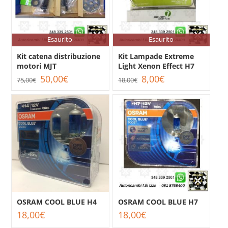
Esaurito
Esaurito
Kit catena distribuzione
Kit Lampade Extreme
motori MJT
Light Xenon Effect H7
Il
Il
Il
Il
50,00
€
8,00
€
75,00
€
18,00
€
prezzo
prezzo
prezzo
prezzo
originale
attuale
originale
attuale
era:
è:
era:
è:
75,00€.
50,00€.
18,00€.
8,00€.
OSRAM COOL BLUE H4
OSRAM COOL BLUE H7
18,00
€
18,00
€