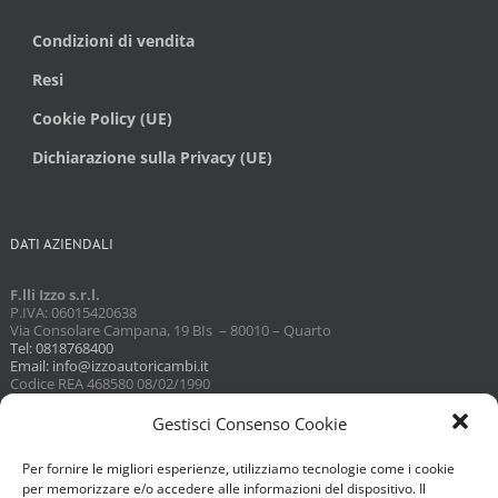
Condizioni di vendita
Resi
Cookie Policy (UE)
Dichiarazione sulla Privacy (UE)
DATI AZIENDALI
F.lli Izzo s.r.l.
P.IVA: 06015420638
Via Consolare Campana, 19 BIs – 80010 – Quarto
Tel: 0818768400
Email: info@izzoautoricambi.it
Codice REA 468580 08/02/1990
Capitale sociale 3098,74
Gestisci Consenso Cookie
Per fornire le migliori esperienze, utilizziamo tecnologie come i cookie
per memorizzare e/o accedere alle informazioni del dispositivo. Il