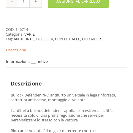
AGGIUNGI AL CARRELLO
Bullock
Defender
PRO
antifurto
universale
quantità
COD:
146714
Categoria:
VARIE
Tag:
ANTIFURTO
,
BULLOCK
,
CON LE PALLE
,
DEFENDER
Descrizione
Informazioni aggiuntive
Descrizione
Bullock Defender PRO antifurto universale in lega rinforzata,
serratura antiscasso, montaggio al volante.
L’antifurto
bullock defender si applica con estrema facilità,
necessita solo di una prima regolazione che serve per
personalizzare lo stesso con la vettura.
Bloccare il volante è il miglior deterrente contro i