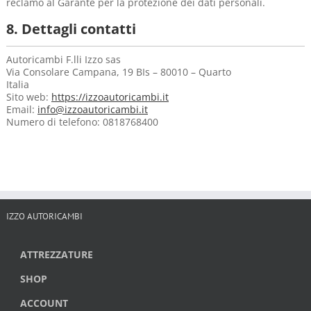
reclamo al Garante per la protezione dei dati personali.
8. Dettagli contatti
Autoricambi F.lli Izzo sas
Via Consolare Campana, 19 BIs – 80010 – Quarto
Italia
Sito web:
https://izzoautoricambi.it
Email:
info@izzoautoricambi.it
Numero di telefono: 0818768400
IZZO AUTORICAMBI
ATTREZZATURE
SHOP
ACCOUNT