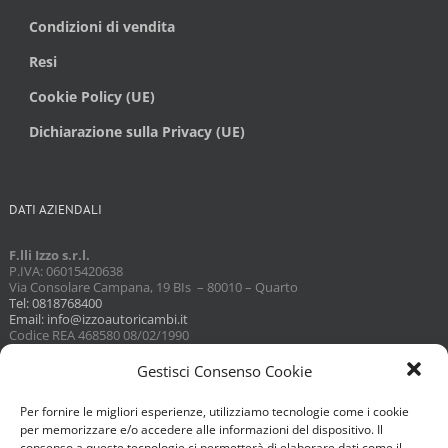
Condizioni di vendita
Resi
Cookie Policy (UE)
Dichiarazione sulla Privacy (UE)
DATI AZIENDALI
F.lli Izzo s.r.l.
P.IVA: 06015420638
Via Consolare Campana, 19 BIs – 80010 – Quarto
Tel: 0818768400
Email: info@izzoautoricambi.it
Codice REA 468580 08/02/1990
Capitale sociale 3098,74
Gestisci Consenso Cookie
Per fornire le migliori esperienze, utilizziamo tecnologie come i cookie
per memorizzare e/o accedere alle informazioni del dispositivo. Il
consenso a queste tecnologie ci permetterà di elaborare dati come il