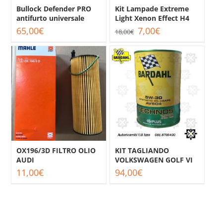
Bullock Defender PRO
Kit Lampade Extreme
antifurto universale
Light Xenon Effect H4
Il
Il
65,00
€
7,00
€
18,00
€
prezzo
prezzo
originale
attuale
era:
è:
18,00€.
7,00€.
OX196/3D FILTRO OLIO
KIT TAGLIANDO
AUDI
VOLKSWAGEN GOLF VI
11,00
€
94,00
€