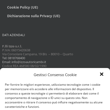
Cookie Policy (UE)
Dichiarazione sulla Privacy (UE)
DATI AZIENDALI
F.lli Izzo s.r.l.
P.IVA: 06015420638
Via Consolare Campana, 19 BIs – 80010 – Quarto
Tel: 0818768400
Email: info@izzoautoricambi.it
Codice REA 468580 08/02/1990
Capitale sociale 3098,74
Gestisci Consenso Cookie
Per fornire le migliori esperienze, utilizziamo tecnologie come i cookie
per memorizzare e/o accedere alle informazioni del dispositivo. Il
consenso a queste tecnologie ci permetterà di elaborare dati come il
comportamento di navigazione o ID unici su questo sito. Non
acconsentire o ritirare il consenso può influire negativamente su alcune
caratteristiche e funzioni.