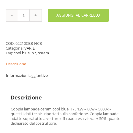
AGGIUNGI AL CARRELLO
OSRAM
COOL
BLUE
H7
quantità
COD:
62210CBB-HCB
Categoria:
VARIE
Tag:
cool blue
,
h7
,
osram
Descrizione
Informazioni aggiuntive
Descrizione
Coppia lampade osram cool blue H7 , 12v – 80w – 5000k –
questi i dati tecnici riportati sulla confezione. Coppia lampade
adatte sopratutto a vetture off road, resa visiva + 50% quanto
dichiarato dal costruttore.