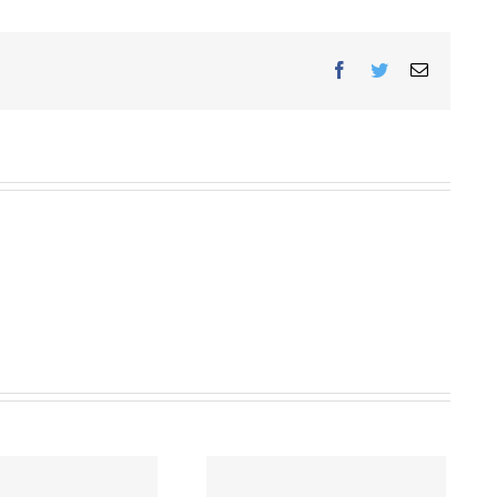
Facebook
Twitter
Email