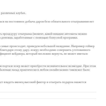
о различных клубах.
яться на постоянное добыча даров безо обязательного отыгрывания нет
чить процедуру отыгрыша (момент, какой-никакие автоматы можно
ом денежки, заработанные с помощью бонусной програмки.
то самые происходит, приведем небольшой назидание. Например геймер
ых благодаря этому дару, юзеру необходимо совершить уготованного
эффициент вейджера, который несложно вернуть, не может иметься
м портале юзер может приобрести незначительное возмездие. При этом
Маленько назад практически в любом онлайн-казино таковское было
ет владеть вконец высокий фактор и отыграть подарок окажется