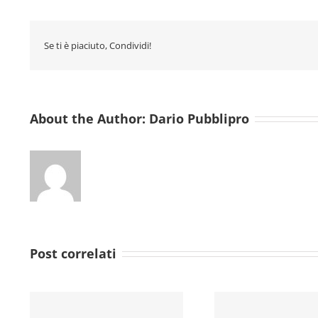
Se ti è piaciuto, Condividi!
About the Author:
Dario Pubblipro
Post correlati