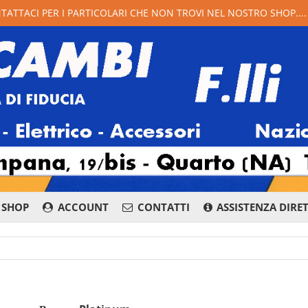
NTATTACI PER I PARTICOLARI CHE NON TROVI NEL NOSTRO SHOP...
SHOP
ACCOUNT
CONTATTI
ASSISTENZA DIRE
081 876 8400
Whatsapp
Messenge