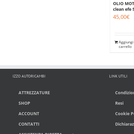
OLIO MOT
clean efe 
45,00
€
Aggiungi 
carrello
IZZO AUTORICAMBI
LINK UTILI
ATTREZZATURE
Condizion
SHOP
Resi
ACCOUNT
Cookie Po
CONTATTI
Dichiaraz