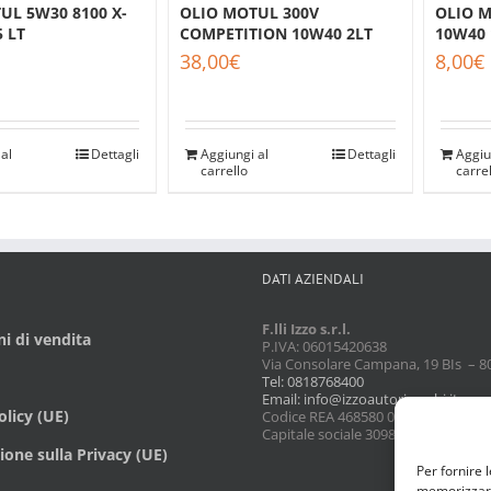
UL 5W30 8100 X-
OLIO M
OLIO MOTUL 300V
5 LT
10W40 
COMPETITION 10W40 2LT
8,00
€
38,00
€
al
Dettagli
Aggiu
Aggiungi al
Dettagli
carre
carrello
DATI AZIENDALI
F.lli Izzo s.r.l.
i di vendita
P.IVA: 06015420638
Via Consolare Campana, 19 BIs – 8
Tel: 0818768400
Email: info@izzoautoricambi.it
licy (UE)
Codice REA 468580 08/02/1990
Capitale sociale 3098,74
ione sulla Privacy (UE)
Per fornire 
memorizzare 