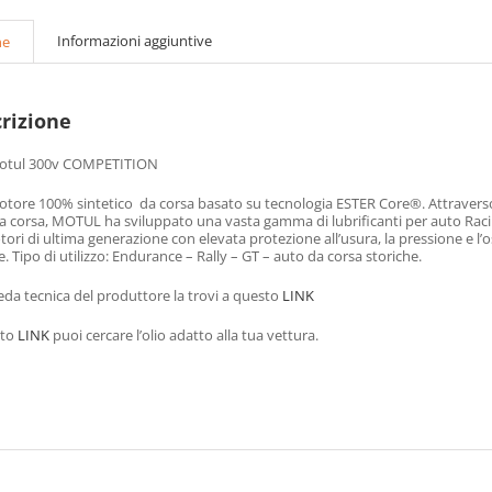
Informazioni aggiuntive
ne
rizione
Motul 300v COMPETITION
otore 100% sintetico da corsa basato su tecnologia ESTER Core®. Attraverso 
a corsa, MOTUL ha sviluppato una vasta gamma di lubrificanti per auto Racin
tori di ultima generazione con elevata protezione all’usura, la pressione e l
. Tipo di utilizzo: Endurance – Rally – GT – auto da corsa storiche.
eda tecnica del produttore la trovi a questo
LINK
sto
LINK
puoi cercare l’olio adatto alla tua vettura.