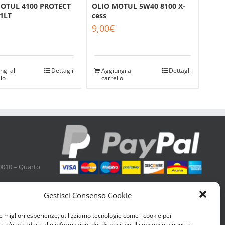
OTUL 4100 PROTECT
OLIO MOTUL 5W40 8100 X-
1LT
cess
9,00
€
ngi al
Dettagli
Aggiungi al
Dettagli
llo
carrello
0010 – Quarto
Gestisci Consenso Cookie
le migliori esperienze, utilizziamo tecnologie come i cookie per
e/o accedere alle informazioni del dispositivo. Il consenso a queste