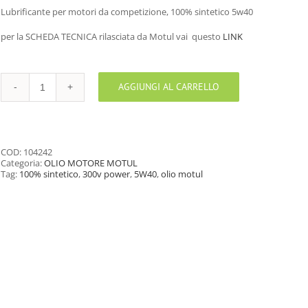
Lubrificante per motori da competizione, 100% sintetico 5w40
per la SCHEDA TECNICA rilasciata da Motul vai questo
LINK
AGGIUNGI AL CARRELLO
OLIO
MOTUL
300V
COMPETITION
5W40
2LT
COD:
104242
quantità
Categoria:
OLIO MOTORE MOTUL
Tag:
100% sintetico
,
300v power
,
5W40
,
olio motul