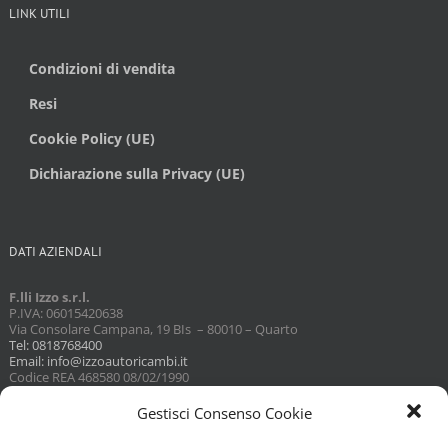
LINK UTILI
Condizioni di vendita
Resi
Cookie Policy (UE)
Dichiarazione sulla Privacy (UE)
DATI AZIENDALI
F.lli Izzo s.r.l.
P.IVA: 06015420638
Via Consolare Campana, 19 BIs – 80010 – Quarto
Tel: 0818768400
Email: info@izzoautoricambi.it
Codice REA 468580 08/02/1990
Capitale sociale 3098,74
Gestisci Consenso Cookie