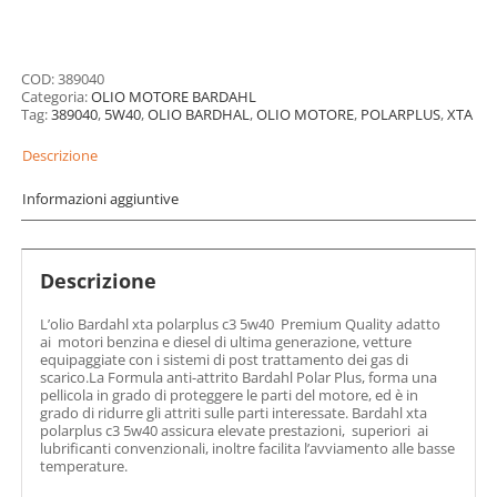
POLARPLUS
C3
5W40
quantità
COD:
389040
Categoria:
OLIO MOTORE BARDAHL
Tag:
389040
,
5W40
,
OLIO BARDHAL
,
OLIO MOTORE
,
POLARPLUS
,
XTA
Descrizione
Informazioni aggiuntive
Descrizione
L’olio Bardahl xta polarplus c3 5w40 Premium Quality adatto
ai motori benzina e diesel di ultima generazione, vetture
equipaggiate con i sistemi di post trattamento dei gas di
scarico.La Formula anti-attrito Bardahl Polar Plus, forma una
pellicola in grado di proteggere le parti del motore, ed è in
grado di ridurre gli attriti sulle parti interessate. Bardahl xta
polarplus c3 5w40 assicura elevate prestazioni, superiori ai
lubrificanti convenzionali, inoltre facilita l’avviamento alle basse
temperature.