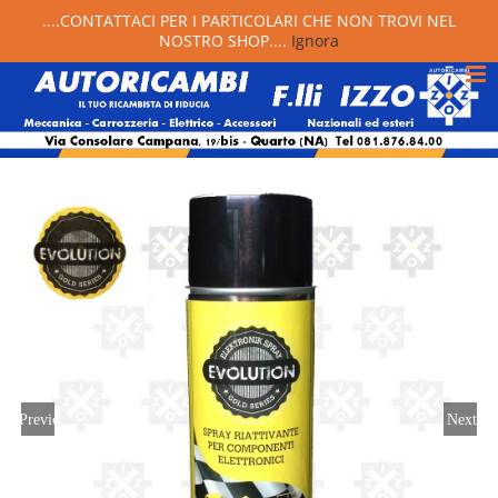
....CONTATTACI PER I PARTICOLARI CHE NON TROVI NEL
NOSTRO SHOP....
Ignora
Previous
Next