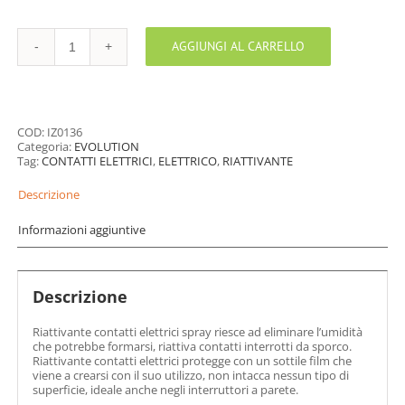
AGGIUNGI AL CARRELLO
RIATTIVANTE
CONTATTI
ELETTRICI
quantità
COD:
IZ0136
Categoria:
EVOLUTION
Tag:
CONTATTI ELETTRICI
,
ELETTRICO
,
RIATTIVANTE
Descrizione
Informazioni aggiuntive
Descrizione
Riattivante contatti elettrici spray riesce ad eliminare l’umidità
che potrebbe formarsi, riattiva contatti interrotti da sporco.
Riattivante contatti elettrici protegge con un sottile film che
viene a crearsi con il suo utilizzo, non intacca nessun tipo di
superficie, ideale anche negli interruttori a parete.