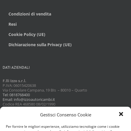
Condizioni di vendita
Resi
Cookie Policy (UE)
Dichiarazione sulla Privacy (UE)
DATI AZIENDALI
F.lli Izzo s.r.l.
P.IVA: 06015420638
Via Consolare Campana, 19 BIs – 80010 – Quarto
Tel: 0818768400
Email: info@izzoautoricambi.it
Codice REA 468580 08/02/1990
Capitale sociale 3098,74
Gestisci Consenso Cookie
Per fornire le migliori esperienze, utilizziamo tecnologie come i cookie