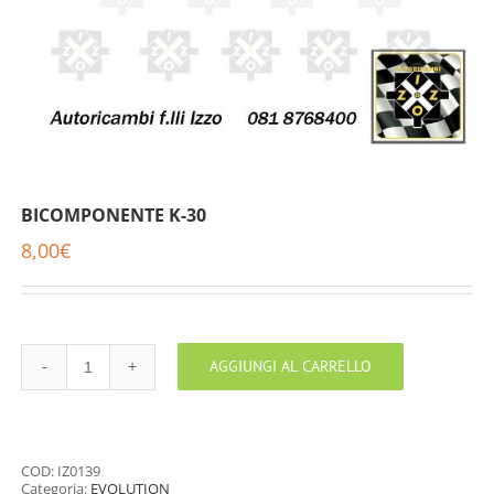
BICOMPONENTE K-30
8,00
€
AGGIUNGI AL CARRELLO
BICOMPONENTE
K-
30
quantità
COD:
IZ0139
Categoria:
EVOLUTION