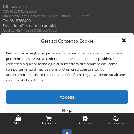
F.lli Izzo s.r.l.
P.IVA: 06015420638
Via Consolare Campana, 19 BIs – 80010 – Quarto
Tel: 0818768400
Email: info@izzoautoricambi.it
Codice REA 468580 08/02/1990
Capitale sociale 3098,74
Gestisci Consenso Cookie
Per fornire le migliori esperienze, utilizziamo tecnologie come i cookie
per memorizzare e/o accedere alle informazioni del dispositivo. Il
consenso a queste tecnologie ci permetterà di elaborare dati come il
comportamento di navigazione o ID unici su questo sito. Non
acconsentire o ritirare il consenso può influire negativamente su alcune
caratteristiche e funzioni.
Accetta
Nega
Shop
Carrello
Account
Supporto
Visualizza preferenze
Facebook