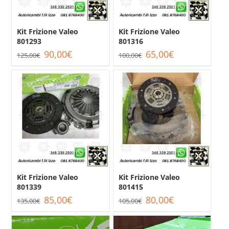
Kit Frizione Valeo
Kit Frizione Valeo
801293
801316
Il
Il
Il
Il
90,00
€
65,00
€
125,00
€
100,00
€
prezzo
prezzo
prezzo
prezzo
originale
attuale
originale
attuale
era:
è:
era:
è:
125,00€.
90,00€.
100,00€.
65,00€.
Kit Frizione Valeo
Kit Frizione Valeo
801339
801415
Il
Il
Il
Il
85,00
€
80,00
€
135,00
€
105,00
€
prezzo
prezzo
prezzo
prezzo
originale
attuale
originale
attuale
era:
è:
era:
è: