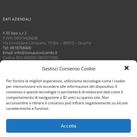
DATI AZIENDALI
F.lli Izzo s.r.l.
P.IVA: 06015420638
Via Consolare Campana, 19 BIs – 80010 – Quarto
Tel: 0818768400
Email: info@izzoautoricambi.it
Codice REA 468580 08/02/1990
Capitale sociale 3098,74
Gestisci Consenso Cookie
Per fornire le migliori esperienze, utilizziamo tecnologie come i cookie
per memorizzare e/o accedere alle informazioni del dispositivo. Il
consenso a queste tecnologie ci permetterà di elaborare dati come il
comportamento di navigazione o ID unici su questo sito. Non
acconsentire o ritirare il consenso può influire negativamente su alcune
caratteristiche e funzioni.
Accetta