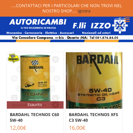
....CONTATTACI PER I PARTICOLARI CHE NON TROVI NEL
NOSTRO SHOP....
Ignora
Esaurito
BARDAHL TECHNOS C60
BARDAHL TECHNOS XFS
5W-40
C3 5W-40
12,00
€
16,00
€