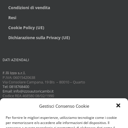
Condizioni di vendita
Resi
Cookie Policy (UE)
Dichiarazione sulla Privacy (UE)
DATI AZIENDALI
F.lli Izzo s.r.l.
P.IVA: 06015420638
Via Consolare Campana, 19 BIs – 80010 – Quarto
Tel: 0818768400
Email: info@izzoautoricambi.it
Codice REA 468580 08/02/1990
Capitale sociale 3098,74
Gestisci Consenso Cookie
Per fornire le migliori esperienze, utilizziamo tecnologie come i cookie
per memorizzare e/o accedere alle informazioni del dispositivo. Il
consenso a queste tecnologie ci permetterà di elaborare dati come il