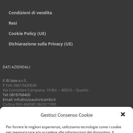
Condizioni di vendita
Resi
Cookie Policy (UE)
Dichiarazione sulla Privacy (UE)
DATI AZIENDALI
F.lli Izzo s.r.l.
P.IVA: 06015420638
Via Consolare Campana, 19 BIs – 80010 – Quarto
Tel: 0818768400
Email: info@izzoautoricambi.it
Codice REA 468580 08/02/1990
Capitale sociale 3098,74
Gestisci Consenso Cookie
Per fornire le migliori esperienze, utilizziamo tecnologie come i cookie
per memorizzare e/o accedere alle informazioni del dispositivo. Il