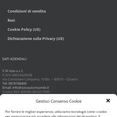
Condizioni di vendita
Resi
Cookie Policy (UE)
Dichiarazione sulla Privacy (UE)
DATI AZIENDALI
F.lli Izzo s.r.l.
P.IVA: 06015420638
Via Consolare Campana, 19 BIs – 80010 – Quarto
Tel: 0818768400
Email: info@izzoautoricambi.it
Codice REA 468580 08/02/1990
Capitale sociale 3098,74
Gestisci Consenso Cookie
Per fornire le migliori esperienze, utilizziamo tecnologie come i cookie
per memorizzare e/o accedere alle informazioni del dispositivo. Il