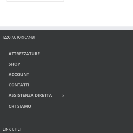
originale
attuale
era:
è:
125,00€.
100,00€.
IZZO AUTORICAMBI
ATTREZZATURE
SHOP
ACCOUNT
CONTATTI
ASSISTENZA DIRETTA
CHI SIAMO
LINK UTILI