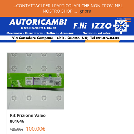
....CONTATTACI PER I PARTICOLARI CHE NON TROVI NEL
NOSTRO SHOP....
Ignora
Kit Frizione Valeo
801646
Il
Il
100,00
€
125,00
€
prezzo
prezzo