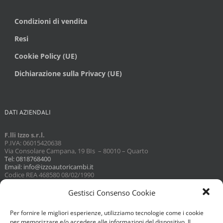
Condizioni di vendita
Resi
Cookie Policy (UE)
Dichiarazione sulla Privacy (UE)
DATI AZIENDALI
F.lli Izzo s.r.l.
P.IVA: 06015420638
Via Consolare Campana, 19 BIs – 80010 – Quarto
Tel: 0818768400
Email: info@izzoautoricambi.it
Codice REA 468580 08/02/1990
Capitale sociale 3098,74
Gestisci Consenso Cookie
Per fornire le migliori esperienze, utilizziamo tecnologie come i cookie
per memorizzare e/o accedere alle informazioni del dispositivo. Il