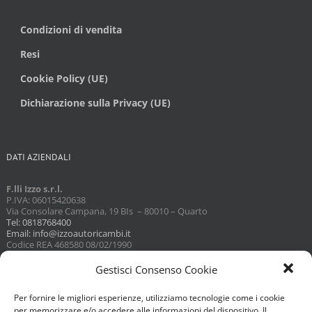
Condizioni di vendita
Resi
Cookie Policy (UE)
Dichiarazione sulla Privacy (UE)
DATI AZIENDALI
F.lli Izzo s.r.l.
P.IVA: 06015420638
Via Consolare Campana, 19 BIs – 80010 – Quarto
Tel: 0818768400
Email: info@izzoautoricambi.it
Codice REA 468580 08/02/1990
Capitale sociale 3098,74
Gestisci Consenso Cookie
Per fornire le migliori esperienze, utilizziamo tecnologie come i cookie
per memorizzare e/o accedere alle informazioni del dispositivo. Il