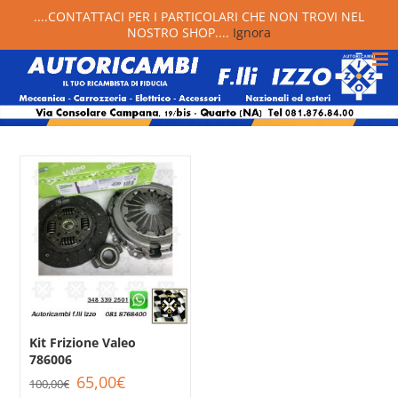
....CONTATTACI PER I PARTICOLARI CHE NON TROVI NEL
NOSTRO SHOP....
Ignora
Kit Frizione Valeo
786006
Il
Il
65,00
€
100,00
€
prezzo
prezzo