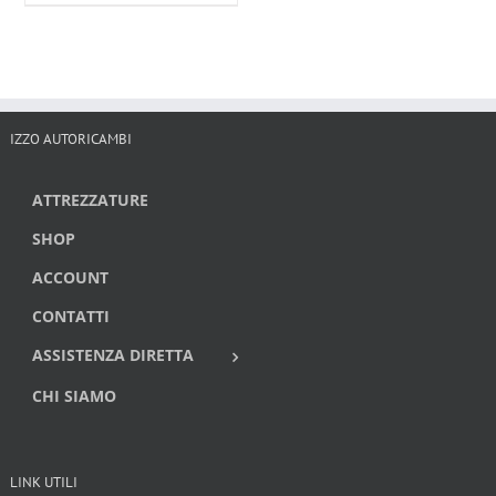
originale
attuale
era:
è:
100,00€.
65,00€.
IZZO AUTORICAMBI
ATTREZZATURE
SHOP
ACCOUNT
CONTATTI
ASSISTENZA DIRETTA
CHI SIAMO
LINK UTILI