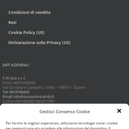
Condizioni di vendita
Resi
Cookie Policy (UE)
Dichiarazione sulla Privacy (UE)
DATI AZIENDALI
F.lli Izzo s.r.l.
P.IVA: 06015420638
Via Consolare Campana, 19 BIs – 80010 – Quarto
Tel: 0818768400
Email: info@izzoautoricambi.it
Codice REA 468580 08/02/1990
Capitale sociale 3098,74
Gestisci Consenso Cookie
Per fornire le migliori esperienze, utilizziamo tecnologie come i cookie
per memorizzare e/o accedere alle informazioni del dispositivo. Il