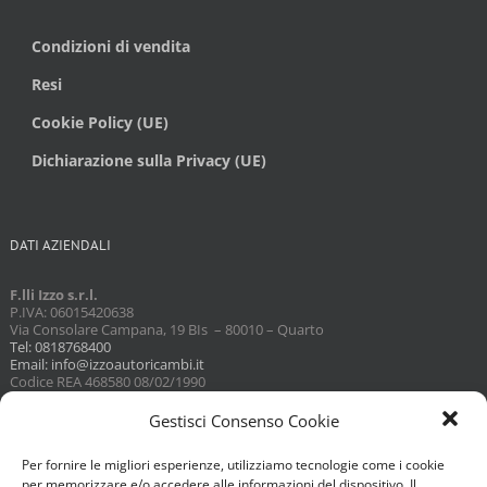
Condizioni di vendita
Resi
Cookie Policy (UE)
Dichiarazione sulla Privacy (UE)
DATI AZIENDALI
F.lli Izzo s.r.l.
P.IVA: 06015420638
Via Consolare Campana, 19 BIs – 80010 – Quarto
Tel: 0818768400
Email: info@izzoautoricambi.it
Codice REA 468580 08/02/1990
Capitale sociale 3098,74
Gestisci Consenso Cookie
Per fornire le migliori esperienze, utilizziamo tecnologie come i cookie
per memorizzare e/o accedere alle informazioni del dispositivo. Il