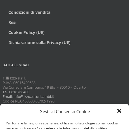
Condizioni di vendita
Resi
Cookie Policy (UE)
Dichiarazione sulla Privacy (UE)
DATI AZIENDALI
F.lli Izzo s.r.l.
P.IVA: 06015420638
Via Consolare Campana, 19 BIs – 80010 – Quarto
Tel: 0818768400
Email: info@izzoautoricambi.it
Codice REA 468580 08/02/1990
Capitale sociale 3098,74
Gestisci Consenso Cookie
Per fornire le migliori esperienze, utilizziamo tecnologie come i cookie
per memorizzare e/o accedere alle informazioni del dispositivo. Il