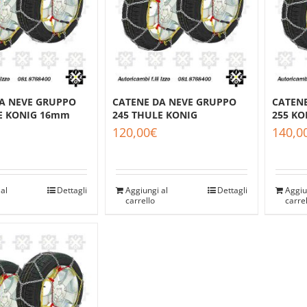
A NEVE GRUPPO
CATENE DA NEVE GRUPPO
CATEN
E KONIG 16mm
245 THULE KONIG
255 K
120,00
€
140,0
al
Dettagli
Aggiungi al
Dettagli
Aggiu
carrello
carre