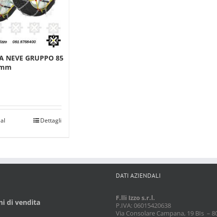
A NEVE GRUPPO 85
2mm
al
Dettagli
DATI AZIENDALI
F.lli Izzo s.r.l.
i di vendita
P.IVA: 06015420638
Via Consolare Campana, 19 BIs – 8