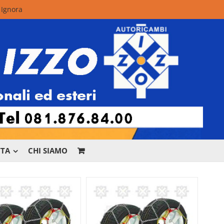
.
Ignora
TTA
CHI SIAMO
r