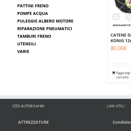
PATTINI FRENO
POMPE ACQUA
PULEGGIE ALBERO MOTORE
RIPARAZIONE PNEUMATICI
CATENE D
TAMBURI FRENO
KONIG 1
UTENSILI
80,00
€
VARIE
Aggiungi 
carrello
IZZO AUTORICAMBI
LINK UTILI
ATTREZZATURE
Condizion