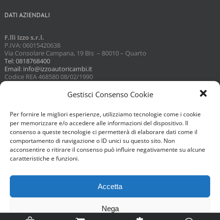
DATI AZIENDALI
F.lli Izzo s.r.l.
P.IVA: 06015420638
Via Consolare Campana, 19 BIs – 80010 – Quarto
Tel: 0818768400
Email: info@izzoautoricambi.it
Codice REA 468580 08/02/1990
Capitale sociale 3098,74
Gestisci Consenso Cookie
Per fornire le migliori esperienze, utilizziamo tecnologie come i cookie
per memorizzare e/o accedere alle informazioni del dispositivo. Il
consenso a queste tecnologie ci permetterà di elaborare dati come il
comportamento di navigazione o ID unici su questo sito. Non
acconsentire o ritirare il consenso può influire negativamente su alcune
caratteristiche e funzioni.
Accetta
Nega