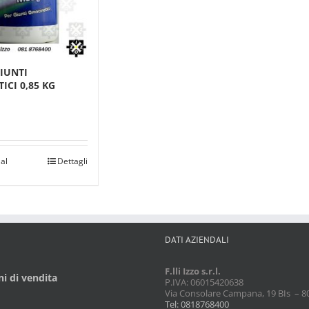
IUNTI
ICI 0,85 KG
al
Dettagli
DATI AZIENDALI
F.lli Izzo s.r.l.
i di vendita
P.IVA: 06015420638
Via Consolare Campana, 19 BIs – 8
Tel: 0818768400