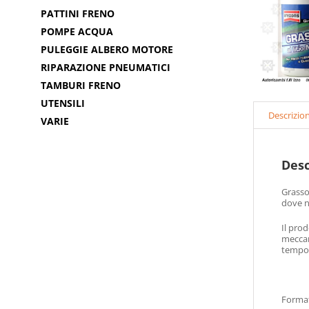
PATTINI FRENO
POMPE ACQUA
PULEGGIE ALBERO MOTORE
RIPARAZIONE PNEUMATICI
TAMBURI FRENO
UTENSILI
Descrizio
VARIE
Desc
Grasso 
dove no
Il pro
meccan
tempo.
Format