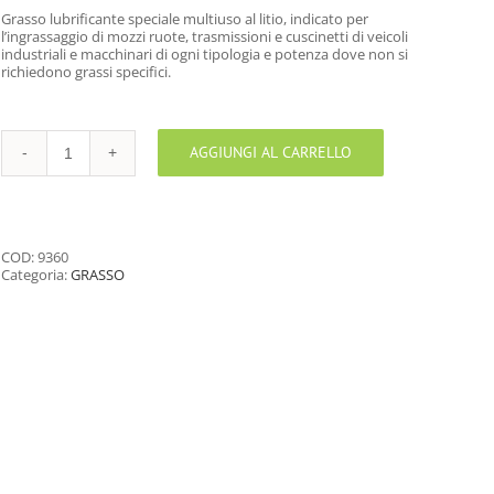
Grasso lubrificante speciale multiuso al litio, indicato per
l’ingrassaggio di mozzi ruote, trasmissioni e cuscinetti di veicoli
industriali e macchinari di ogni tipologia e potenza dove non si
richiedono grassi specifici.
AGGIUNGI AL CARRELLO
GRASSO
AL
LITIO
PER
CUSCINETTI
quantità
COD:
9360
Categoria:
GRASSO