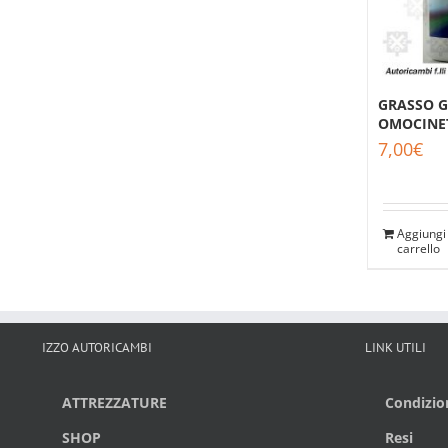
GRASSO G
OMOCINET
7,00
€
Aggiungi 
carrello
IZZO AUTORICAMBI
LINK UTILI
ATTREZZATURE
Condizion
SHOP
Resi