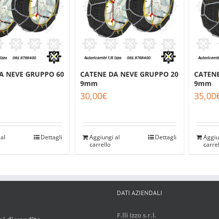
A NEVE GRUPPO 60
CATENE DA NEVE GRUPPO 20
CATENE
9mm
9mm
30,00
€
35,00
al
Dettagli
Aggiungi al
Dettagli
Aggiu
carrello
carre
DATI AZIENDALI
F.lli Izzo s.r.l.