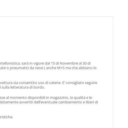
rtellonistica, sarà in vigore dal 15 di Novembre al 30 di
mologate o pneumatici da neve ( anche M+S ma che abbiano lo
 vettura sia consentito uso di catene. E’ consigliato seguire
 sulla letteratura di bordo.
sse al momento disponibili in magazzino, la qualità e le
debitamente avvertiti dell’eventuale cambiamento e liberi di
istiche.