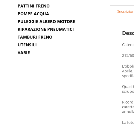
PATTINI FRENO
Descrizio
POMPE ACQUA
PULEGGIE ALBERO MOTORE
RIPARAZIONE PNEUMATICI
Desc
TAMBURI FRENO
UTENSILI
Catene
VARIE
215/60
L’obbli
Aprile
specif
Quasi t
scrupo
Ricord
caratt
annulla
La fot