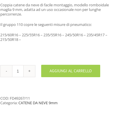
Coppia catene da neve di facile montaggio, modello romboidale
maglia 9 mm, adatta ad un uso occasionale non per lunghe
percorrenze.
Il gruppo 110 copre le seguenti misure di pneumatico:
215/60R16 – 225/55R16 – 235/55R16 – 245/50R16 – 235/45R17 –
215/50R18 –
AGGIUNGI AL CARRELLO
CATENE
DA
NEVE
GRUPPO
110
9mm
COD:
FD49267/11
quantità
Categoria:
CATENE DA NEVE 9mm