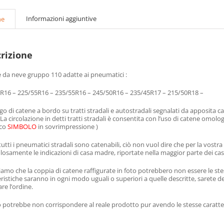
Informazioni aggiuntive
ne
rizione
 da neve gruppo 110 adatte ai pneumatici :
R16 – 225/55R16 – 235/55R16 – 245/50R16 – 235/45R17 – 215/50R18 –
go di catene a bordo su tratti stradali e autostradali segnalati da apposita ca
. La circolazione in detti tratti stradali è consentita con l’uso di catene o
ico
SIMBOLO
in sovrimpressione )
utti i pneumatici stradali sono catenabili, ciò non vuol dire che per la vostra
losamente le indicazioni di casa madre, riportate nella maggior parte dei casi
iamo che la coppia di catene raffigurate in foto potrebbero non essere le ste
eristiche saranno in ogni modo uguali o superiori a quelle descritte, sarete 
re l’ordine.
o potrebbe non corrispondere al reale prodotto pur avendo le stesse caratter