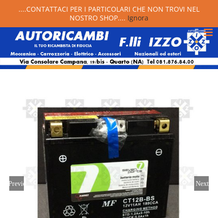
....CONTATTACI PER I PARTICOLARI CHE NON TROVI NEL
NOSTRO SHOP....
Ignora
Previous
Next