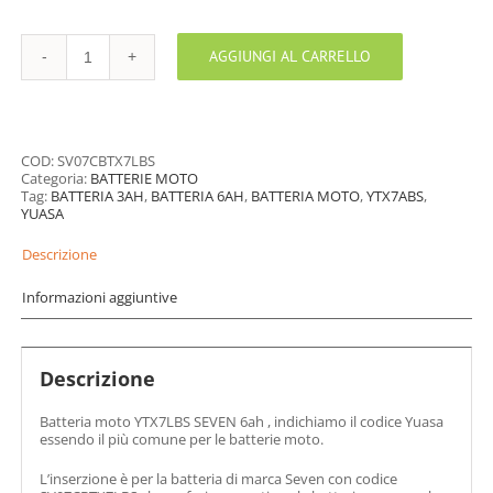
AGGIUNGI AL CARRELLO
BATTERIA
MOTO
YTX7LBS
SEVEN
quantità
COD:
SV07CBTX7LBS
Categoria:
BATTERIE MOTO
Tag:
BATTERIA 3AH
,
BATTERIA 6AH
,
BATTERIA MOTO
,
YTX7ABS
,
YUASA
Descrizione
Informazioni aggiuntive
Descrizione
Batteria moto YTX7LBS SEVEN 6ah , indichiamo il codice Yuasa
essendo il più comune per le batterie moto.
L’inserzione è per la batteria di marca Seven con codice