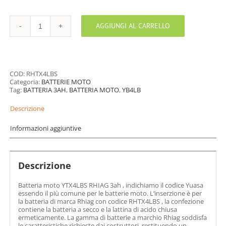
AGGIUNGI AL CARRELLO
BATTERIA
MOTO
YTX4LBS
RHIAG
quantità
COD:
RHTX4LBS
Categoria:
BATTERIE MOTO
Tag:
BATTERIA 3AH
,
BATTERIA MOTO
,
YB4LB
Descrizione
Informazioni aggiuntive
Descrizione
Batteria moto YTX4LBS RHIAG 3ah , indichiamo il codice Yuasa
essendo il più comune per le batterie moto. L’inserzione è per
la batteria di marca Rhiag con codice RHTX4LBS , la confezione
contiene la batteria a secco e la lattina di acido chiusa
ermeticamente. La gamma di batterie a marchio Rhiag soddisfa
le caratteristiche richieste dai costruttori, restituendo un