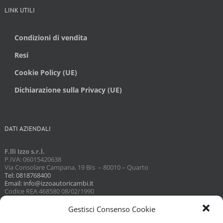
LINK UTILI
Condizioni di vendita
Resi
Cookie Policy (UE)
Dichiarazione sulla Privacy (UE)
DATI AZIENDALI
F.lli Izzo s.r.l.
P.IVA: 06015420638
Via Consolare Campana, 19 BIs – 80010 – Quarto
Tel: 0818768400
Email: info@izzoautoricambi.it
Codice REA 468580 08/02/1990
Capitale sociale 3098,74
Gestisci Consenso Cookie