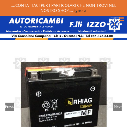
....CONTATTACI PER I PARTICOLARI CHE NON TROVI NEL
NOSTRO SHOP....
Ignora
Previous
Next