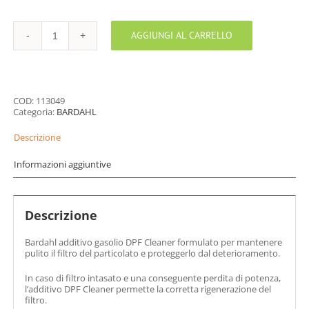
AGGIUNGI AL CARRELLO
BARDAHL
ADDITIVO
GASOLIO
DPF
CLEANER
quantità
COD:
113049
Categoria:
BARDAHL
Descrizione
Informazioni aggiuntive
Descrizione
Bardahl additivo gasolio DPF Cleaner formulato per mantenere
pulito il filtro del particolato e proteggerlo dal deterioramento.
In caso di filtro intasato e una conseguente perdita di potenza,
l’additivo DPF Cleaner permette la corretta rigenerazione del
filtro.