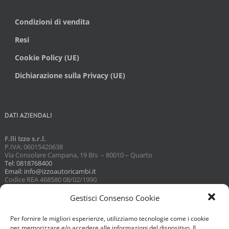
Condizioni di vendita
Resi
Cookie Policy (UE)
Dichiarazione sulla Privacy (UE)
DATI AZIENDALI
F.lli Izzo s.r.l.
P.IVA: 06015420638
Via Consolare Campana, 19 BIs – 80010 – Quarto
Tel: 0818768400
Email: info@izzoautoricambi.it
Codice REA 468580 08/02/1990
Capitale sociale 3098,74
Gestisci Consenso Cookie
Per fornire le migliori esperienze, utilizziamo tecnologie come i cookie
per memorizzare e/o accedere alle informazioni del dispositivo. Il