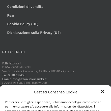
Condizioni di vendita
Resi
Cookie Policy (UE)
Dichiarazione sulla Privacy (UE)
DATI AZIENDALI
F.lli Izzo s.r.l.
P.IVA: 06015420638
Via Consolare Campana, 19 BIs – 80010 – Quarto
Tel: 0818768400
Email: info@izzoautoricambi.it
Codice REA 468580 08/02/1990
Capitale sociale 3098,74
Gestisci Consenso Cookie
Per fornire le migliori esperienze, utilizziamo tecnologie come i cookie
per memorizzare e/o accedere alle informazioni del dispositivo. Il
consenso a queste tecnologie ci permetterà di elaborare dati come il