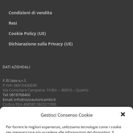
Condizioni di vendita
Resi
Cookie Policy (UE)
Dichiarazione sulla Privacy (UE)
DATI AZIENDALI
F.lli Izzo s.r.l.
P.IVA: 06015420638
Via Consolare Campana, 19 BIs – 80010 – Quarto
Tel: 0818768400
Email: info@izzoautoricambi.it
Codice REA 468580 08/02/1990
Capitale sociale 3098,74
Gestisci Consenso Cookie
Per fornire le migliori esperienze, utilizziamo tecnologie come i cookie
per memorizzare e/o accedere alle informazioni del dispositivo. Il