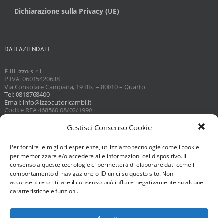
Dichiarazione sulla Privacy (UE)
DATI AZIENDALI
F.lli Izzo s.r.l.
P.IVA: 06015420638
Via Consolare Campana, 19 BIs – 80010 – Quarto
Tel: 0818768400
Email: info@izzoautoricambi.it
Codice REA 468580 08/02/1990
Capitale sociale 3098,74
Gestisci Consenso Cookie
Per fornire le migliori esperienze, utilizziamo tecnologie come i cookie
per memorizzare e/o accedere alle informazioni del dispositivo. Il
consenso a queste tecnologie ci permetterà di elaborare dati come il
comportamento di navigazione o ID unici su questo sito. Non
acconsentire o ritirare il consenso può influire negativamente su alcune
caratteristiche e funzioni.