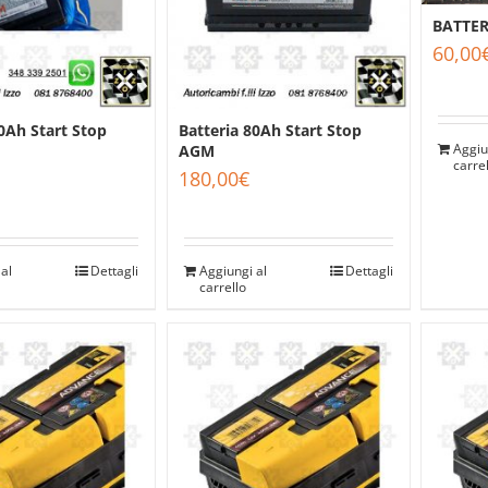
BATTER
60,00
0Ah Start Stop
Batteria 80Ah Start Stop
Aggiu
AGM
carre
180,00
€
al
Dettagli
Aggiungi al
Dettagli
carrello