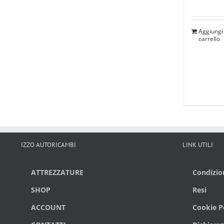
Aggiungi 
carrello
IZZO AUTORICAMBI
LINK UTILI
ATTREZZATURE
Condizion
SHOP
Resi
ACCOUNT
Cookie Po