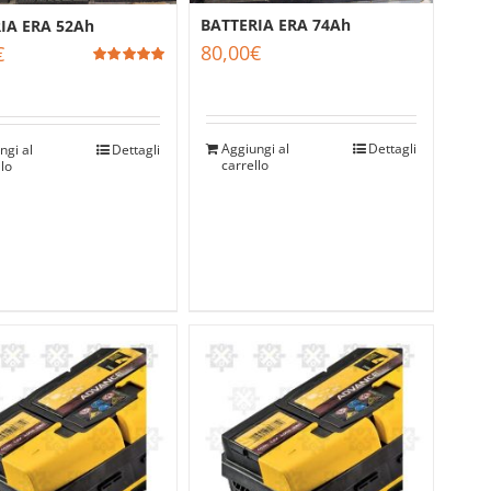
BATTERIA ERA 74Ah
IA ERA 52Ah
80,00
€
€
Valutato
5.00
su 5
Aggiungi al
Dettagli
ngi al
Dettagli
carrello
llo