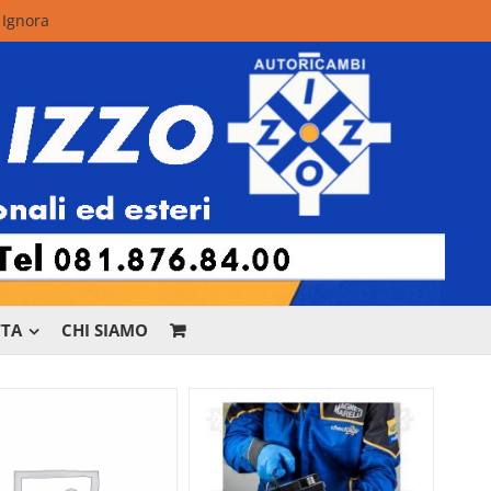
.
Ignora
TTA
CHI SIAMO
r