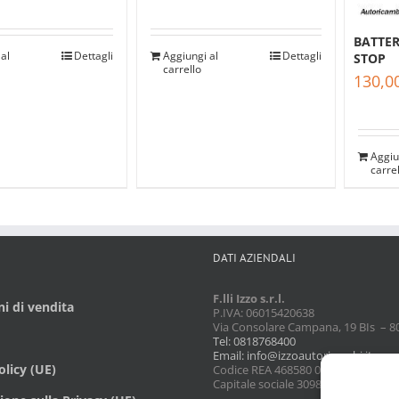
BATTER
al
Dettagli
Aggiungi al
Dettagli
STOP
carrello
130,0
Aggiu
carre
DATI AZIENDALI
F.lli Izzo s.r.l.
i di vendita
P.IVA: 06015420638
Via Consolare Campana, 19 BIs – 8
Tel: 0818768400
Email: info@izzoautoricambi.it
licy (UE)
Codice REA 468580 08/02/1990
Capitale sociale 3098,74