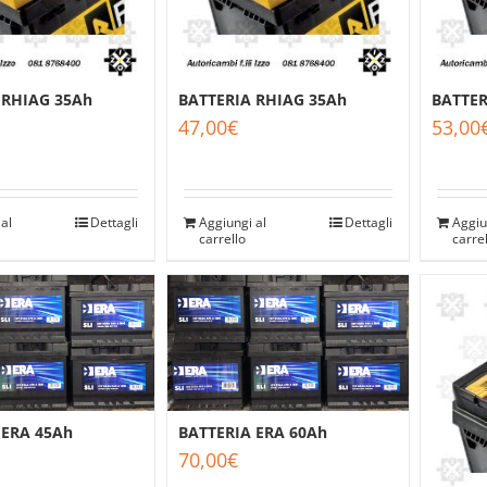
 RHIAG 35Ah
BATTERIA RHIAG 35Ah
BATTER
47,00
€
53,00
al
Dettagli
Aggiungi al
Dettagli
Aggiu
carrello
carre
 ERA 45Ah
BATTERIA ERA 60Ah
70,00
€