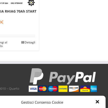
IA RHIAG 70Ah START
0
€
ngi al
Dettagli
llo
0010 – Quarto
Gestisci Consenso Cookie