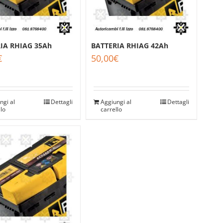
IA RHIAG 35Ah
BATTERIA RHIAG 42Ah
€
50,00
€
ngi al
Dettagli
Aggiungi al
Dettagli
llo
carrello